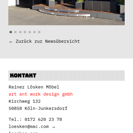
•
•
•
•
•
•
•
Zurück zur Newsübersicht
Kontakt
Rainer Lösken Möbel
art ant work design gmbh
Kirchweg 132
50858 Köln-Junkersdorf
Tel.: 0172 620 23 78
loesken@mac.com